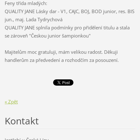
Feny
třída mladých:
QUALITY JANE Lásky dar - V1, CAJC, BOJ, BOD junior, res. BIS
jun., maj.
Lada Tydrychová
QUALITY JANE splnila podmínky pro přidělení titulu a stala
se zároveň "Českou junior šampionkou"
Majitelům moc gratuluji, mám velikou radost. Děkuji
handlerům za předvedení a rozhodčím za posouzení.
« Zpět
Kontakt
Jestřebí u České Lípy