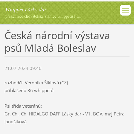
Whippet Lásky dar
prezentace chovatelské stanice whippetů FCI
Česká národní výstava
psů Mladá Boleslav
21.07.2024 09:40
rozhodčí: Veronika Šiklová (CZ)
přihlášeno 36 whippetů
Psi třída veteránů:
Gr. Ch., Ch. HIDALGO DAFF Lásky dar - V1, BOV, maj
Petra
Janošíková