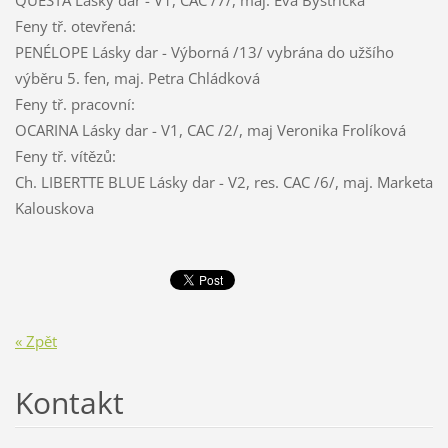
QUESTA Lásky dar - V1, CAC /7/, maj.
Eva Bystřická
Feny
tř. otevřená:
PENÉLOPE Lásky dar - Výborná /13/ vybrána do užšího
výběru 5. fen, maj.
Petra Chládková
Feny tř. pracovní:
OCARINA Lásky dar - V1, CAC /2/, maj
Veronika Frolíková
Feny tř. vítězů:
Ch. LIBERTTE BLUE Lásky dar - V2, res. CAC /6/, maj.
Marketa
Kalouskova
« Zpět
Kontakt