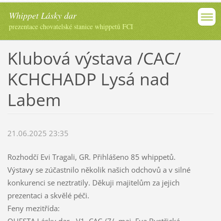
Whippet Lásky dar
prezentace chovatelské stanice whippetů FCI
Klubová výstava /CAC/
KCHCHADP Lysá nad
Labem
21.06.2025 23:35
Rozhodčí Evi Tragali, GR. Přihlášeno 85 whippetů.
Výstavy se zúčastnilo několik našich odchovů a v silné
konkurenci se neztratily. Děkuji majitelům za jejich
prezentaci a skvělé péči.
Feny mezitřída: