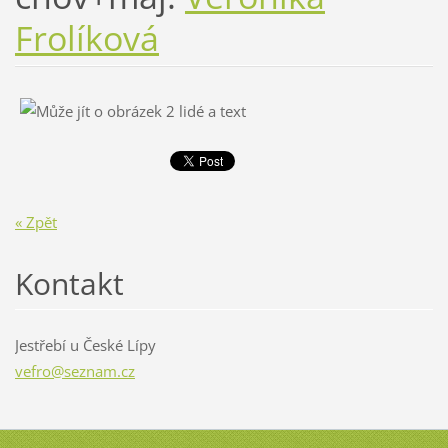
Frolíková
« Zpět
Kontakt
Jestřebí u České Lípy
vefro@se
znam.cz