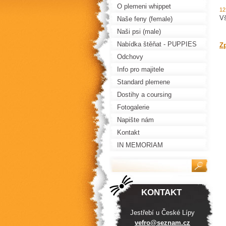
O plemeni whippet
12
Vš
Naše feny (female)
Naši psi (male)
Nabídka štěňat - PUPPIES
Z
FOR SALE
Odchovy
Info pro majitele
Standard plemene
Dostihy a coursing
Fotogalerie
Napište nám
Kontakt
IN MEMORIAM
KONTAKT
Jestřebí u České Lípy
vefro@se
znam.cz