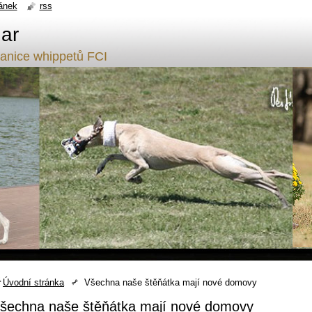
ánek
rss
ar
tanice whippetů FCI
Úvodní stránka
Všechna naše štěňátka mají nové domovy
šechna naše štěňátka mají nové domovy