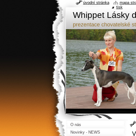
úvodní stránka
mapa str
tisk
Whippet Lásky d
prezentace chovatelské s
O nás
Novinky - NEWS
V