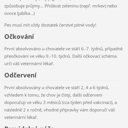
způsobuje průjmy... Přidávat zeleninu (např. mrkev) nebo
ovoce (jablka...)
Pes musí mít vždy dostatek čerstvé pitné vody!
Očkování
První absolvováno u chovatele ve stáří 6.-7. týdnů, případně
přeočkování ve věku 9.-10. týdnů. Další očkovací schéma
určí váš veterinární lékař.
Odčervení
První absolvovány u chovatele ve stáří 2, 4 a 6 týdnů,
vzhledem k tomu, že chov je čistý, další odčervení
doporučuji ve věku 3 měsíců (cca týden před vakcinací), a
následně 2 x ročně, vhodné přípravky vám doporučí váš
veterinární lékař.