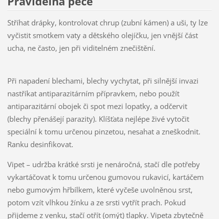
Pravidelná péče
Stříhat drápky, kontrolovat chrup (zubní kámen) a uši, ty lze
vyčistit smotkem vaty a dětského olejíčku, jen vnější část
ucha, ne často, jen při viditelném znečištění.
Při napadení blechami, blechy vychytat, při silnější invazi
nastříkat antiparazitárním přípravkem, nebo použít
antiparazitární obojek či spot mezi lopatky, a odčervit
(blechy přenášejí parazity). Klíšťata nejlépe živé vytočit
speciální k tomu určenou pinzetou, nesahat a zneškodnit.
Ranku desinfikovat.
Vipet – udržba krátké srsti je nenáročná, stačí dle potřeby
vykartáčovat k tomu určenou gumovou rukavicí, kartáčem
nebo gumovým hřbílkem, které vyčeše uvolněnou srst,
potom vzít vlhkou žínku a ze srsti vytřít prach. Pokud
přijdeme z venku, stačí otřít (omýt) tlapky. Vipeta zbytečně