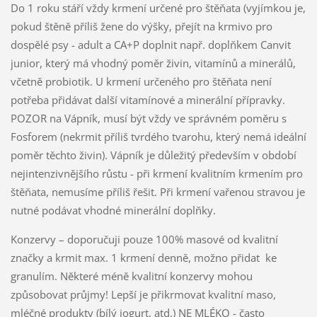
Do 1 roku stáří vždy krmení určené pro štěňata (vyjímkou je,
pokud štěně příliš žene do výšky, přejít na krmivo pro
dospělé psy - adult a CA+P doplnit např. doplňkem Canvit
junior, který má vhodný poměr živin, vitamínů a minerálů,
včetně probiotik. U krmení určeného pro štěňata není
potřeba přidávat další vitamínové a minerální přípravky.
POZOR na Vápník, musí být vždy ve správném poměru s
Fosforem (nekrmit příliš tvrdého tvarohu, který nemá ideální
poměr těchto živin). Vápník je důležitý především v období
nejintenzivnějšího růstu - při krmení kvalitním krmením pro
štěňata, nemusíme příliš řešit. Při krmení vařenou stravou je
nutné podávat vhodné minerální doplňky.
Konzervy – doporučuji pouze 100% masové od kvalitní
značky a krmit max. 1 krmení denně, možno přidat ke
granulím. Některé méně kvalitní konzervy mohou
způsobovat průjmy! Lepší je přikrmovat kvalitní maso,
mléčné produkty (bílý jogurt, atd.) NE MLÉKO - často