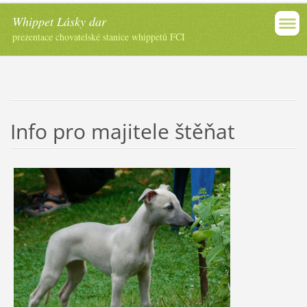
Whippet Lásky dar
prezentace chovatelské stanice whippetů FCI
Info pro majitele štěňat