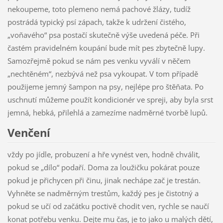
nekoupeme, toto plemeno nemá pachové žlázy, tudíž
postrádá typický psí zápach, takže k udržení čistého,
„voňavého“ psa postačí skutečně výše uvedená péče. Při
častém pravidelném koupání bude mít pes zbytečně lupy.
Samozřejmě pokud se nám pes venku vyválí v něčem
„nechtěném“, nezbývá než psa vykoupat. V tom případě
použijeme jemný šampon na psy, nejlépe pro štěňata. Po
uschnutí můžeme použít kondicionér ve spreji, aby byla srst
jemná, hebká, přilehlá a zamezíme nadměrné tvorbě lupů.
Venčení
vždy po jídle, probuzení a hře vynést ven, hodně chválit,
pokud se „dílo“ podaří. Doma za loužičku pokárat pouze
pokud je přichycen při činu, jinak nechápe zač je trestán.
Vyhněte se nadměrným trestům, každý pes je čistotný a
pokud se učí od začátku poctivě chodit ven, rychle se naučí
konat potřebu venku. Dejte mu čas, je to jako u malých dětí,