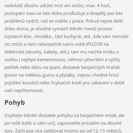
nedokáží dlouho udržet moč ani stolici, max. 4 hod.,
postupem času se tato doba prodlužuje a dospělý pes bez
problémů vydrží, než se vrátíte z práce. Pokud nejste delší
dobu doma, je vhodné vymezit štěněti menší prostor
(výstavní klec, ohrádka , část kuchyně, atd., kde vám nemůže
nic zničit a není nebezpečné samo sobě (POZOR na
elektrické zásuvky, kabely, atd.), tam mu nechte misku s
vodou ( nejlépe kameninovou, nehrozí převržení a vylití),
pelíšek nebo deku na spaní, dostatek bezpečných hraček
(pozor na měkkou gumu a plyšáky, nejsou vhodné hrozí
pojídání kousků) nebo žvýkacích kostí pro zabavení v době
vaší nepřítomnosti.
Pohyb
Dopřejte štěněti dostatek pohybu na bezpečném místě, ale
jen tolik kolik si sám určí, zapomeňte prozatím na dlouhé
túry. Začít psa více zatěžovat možno asi od 12-15 měsíců,