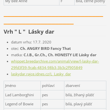
My Bee Anne
F
bílá, černé plotny
___________________________
___________________
Vrh " L " Lásky dar
datum vrhu: 17.7. 2020
otec:
Ch. ANGRY BIRD Fancy That
matka:
C.I.B., Gr.Ch., Ch. HONESTY LIE Lásky dar
whippet.breedarchive.com/animal/view/l-lasky-dar-
29fd3f39-9cab-4834-98b3-3b3c2f905849
laskydar.rajce.idnes.cz/L_Lasky_dar
Jméno
pohlaví
zbarvení
Lad Lamborghini
pes
bílá, žíhaný plášť
Legend of Bowie
pes
bílá, plavý plášť