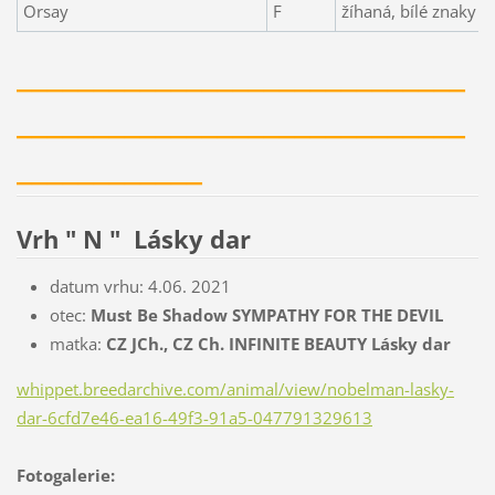
Orsay
F
žíhaná, bílé znaky
_____________________________
_____________________________
____________
Vrh " N " Lásky dar
datum vrhu: 4.06. 2021
otec:
Must Be Shadow SYMPATHY FOR THE DEVIL
matka:
CZ JCh., CZ Ch. INFINITE BEAUTY Lásky dar
whippet.breedarchive.com/animal/view/nobelman-lasky-
dar-6cfd7e46-ea16-49f3-91a5-047791329613
Fotogalerie: