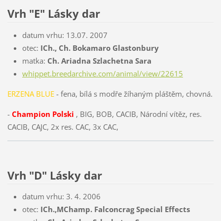
Vrh "E" Lásky dar
datum vrhu: 13.07. 2007
otec:
ICh., Ch. Bokamaro Glastonbury
matka:
Ch. Ariadna Szlachetna Sara
whippet.breedarchive.com/animal/view/22615
ERZENA BLUE
- fena, bílá s modře žíhaným pláštěm, chovná.
-
Champion Polski
, BIG, BOB, CACIB, Národní vítěz, res.
CACIB, CAJC, 2x res. CAC, 3x CAC,
Vrh "D" Lásky dar
datum vrhu: 3. 4. 2006
otec:
ICh.,MChamp. Falconcrag Special Effects