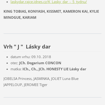
laskydar.rajce.idnes.cz/K_Lasky_dar_-_5_tydnu/
KING TOBIAS, KONYASH, KISSMET, KAMERON KAI, KYLIE
MINOGUE, KARIAM
Vrh " J " Lásky dar
datum vrhu: 09.10. 2018
otec:
JCh. Dogarium CONCON
matka:
ICh., Ch., JCh. HONESTY LIE Lásky dar
JOBELSA Princess, JASMINKA, JOLIET Luna Blue
JAPPELOUP, JEROMEE Tiger