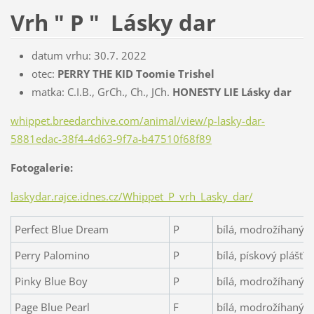
Vrh " P " Lásky dar
datum vrhu: 30.7. 2022
otec:
PERRY THE KID Toomie Trishel
matka: C.I.B., GrCh., Ch., JCh.
HONESTY LIE Lásky dar
whippet.breedarchive.com/animal/view/p-lasky-dar-
5881edac-38f4-4d63-9f7a-b47510f68f89
Fotogalerie:
laskydar.rajce.idnes.cz/Whippet_P_vrh_Lasky_dar/
Perfect Blue Dream
P
bílá, modrožíhaný p
Perry Palomino
P
bílá, pískový plášť
Pinky Blue Boy
P
bílá, modrožíhaný p
Page Blue Pearl
F
bílá, modrožíhaný p