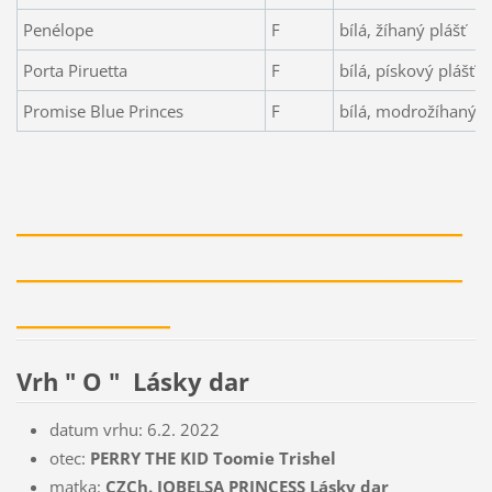
Penélope
F
bílá, žíhaný plášť
Porta Piruetta
F
bílá, pískový plášť
Promise Blue Princes
F
bílá, modrožíhaný p
_____________________________
_____________________________
__________
Vrh " O " Lásky dar
datum vrhu: 6.2. 2022
otec:
PERRY THE KID Toomie Trishel
matka:
CZCh. JOBELSA PRINCESS Lásky dar