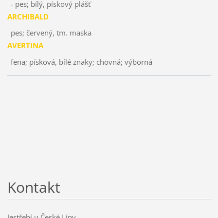
- pes; bílý, pískový plášť
ARCHIBALD
pes; červený, tm. maska
AVERTINA
fena; písková, bílé znaky; chovná; výborná
Kontakt
Jestřebí u České Lípy