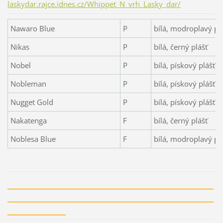
laskydar.rajce.idnes.cz/Whippet_N_vrh_Lasky_dar/
Nawaro Blue
P
bílá, modroplavý pl
Nikas
P
bílá, černý plášť
Nobel
P
bílá, pískový plášť
Nobleman
P
bílá, pískový plášť
Nugget Gold
P
bílá, pískový plášť
Nakatenga
F
bílá, černý plášť
Noblesa Blue
F
bílá, modroplavý pl
______________________________________________
______________________________________________
_____________