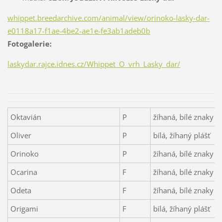
whippet.breedarchive.com/animal/view/orinoko-lasky-dar-
e0118a17-f1ae-4be2-ae1e-fe3ab1adeb0b
Fotogalerie:
laskydar.rajce.idnes.cz/Whippet_O_vrh_Lasky_dar/
Oktavián
P
žíhaná, bílé znaky
Oliver
P
bílá, žíhaný plášť
Orinoko
P
žíhaná, bílé znaky
Ocarina
F
žíhaná, bílé znaky
Odeta
F
žíhaná, bílé znaky
Origami
F
bílá, žíhaný plášť