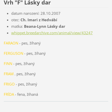
Vrh "F" Lásky dar
datum narození: 28.10.2007
otec:
Ch. Imari z Hedvábí
matka:
Beana-Lynn Lásky dar
whippet.breedarchive.com/animal/view/43247
FARAON
- pes, žíhaný
FERGUSON
- pes, žíhaný
FINN
- pes, žíhaný
FRAM
. pes, žíhaný
FRIGO
- pes, žíhaný
FRÍDA
- fena, žíhaná