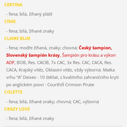
CERTINA
- fena; bílá, žíhaný plášť
CÍNIE
- fena; bílá, žíhané znaky
CLAIRE BLUE
- fena; modře žíhaná, znaky; chovná;
Český šampion,
Slovenský šampión krásy
, Šampión pro krásu a výkon
ADP
, BOB, Res. CACIB, 7x CAC, 3x Res. CAC, CACA, Res.
CACA, Krajský vítěz, Oblastní vítěz, vždy výborná. Matka
vrhu “A” Deixes - 10 štěňat, z kvalitního zahraničního krytí
po anglickém psovi : Courthill Crimson Pirate
COLETTE
- fena; bílá, žíhané znaky; chovná; CAC, výborná
CRAZY LOVE
- fena; bílá, žíhané znaky