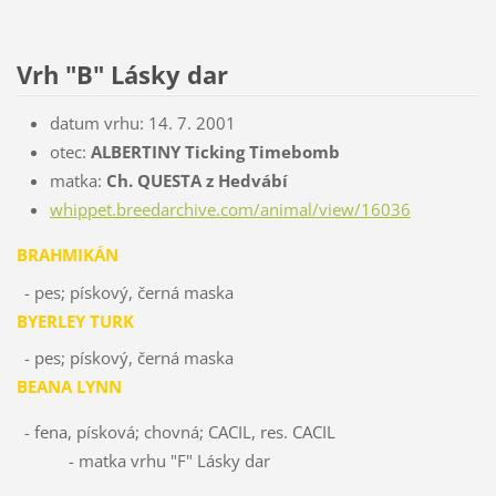
Vrh "B" Lásky dar
datum vrhu: 14. 7. 2001
otec:
ALBERTINY Ticking Timebomb
matka:
Ch. QUESTA z Hedvábí
whippet.breedarchive.com/animal/view/16036
BRAHMIKÁN
- pes; pískový, černá maska
BYERLEY TURK
- pes; pískový, černá maska
BEANA LYNN
- fena, písková; chovná; CACIL, res. CACIL
- matka vrhu "F" Lásky dar