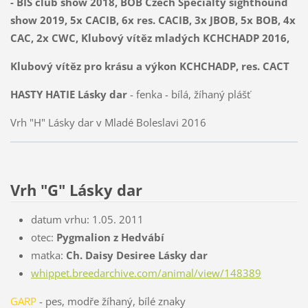
-
BIS club show 2018, BOB Czech Specialty sighthound
show 2019, 5x CACIB, 6x res. CACIB, 3x JBOB, 5x BOB, 4x
CAC, 2x CWC, Klubový vítěz mladých KCHCHADP 2016,
Klubový vítěz pro krásu a výkon KCHCHADP, res. CACT
HASTY HATIE Lásky dar
- fenka - bílá, žíhaný plášť
Vrh "H" Lásky dar v Mladé Boleslavi 2016
Vrh "G" Lásky dar
datum vrhu: 1.05. 2011
otec:
Pygmalion z Hedvábí
matka:
Ch. Daisy Desiree Lásky dar
whippet.breedarchive.com/animal/view/148389
GAR
P
- pes, modře žíhaný, bílé znaky