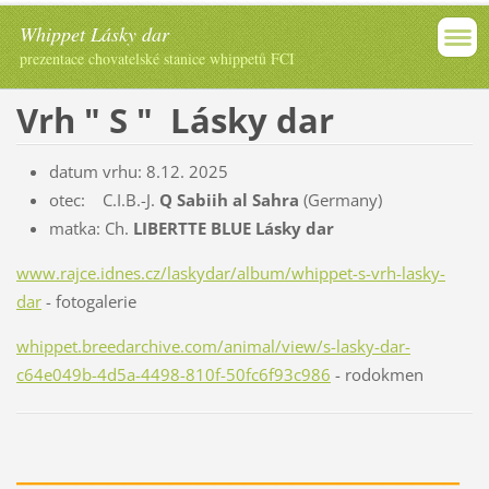
Whippet Lásky dar
prezentace chovatelské stanice whippetů FCI
Vrh " S " Lásky dar
datum vrhu: 8.12. 2025
otec: C.I.B.-J.
Q Sabiih al Sahra
(Germany)
matka: Ch.
LIBERTTE BLUE Lásky dar
www.rajce.idnes.cz/laskydar/album/whippet-s-vrh-lasky-
dar
- fotogalerie
whippet.breedarchive.com/animal/view/s-lasky-dar-
c64e049b-4d5a-4498-810f-50fc6f93c986
- rodokmen
_____________________________