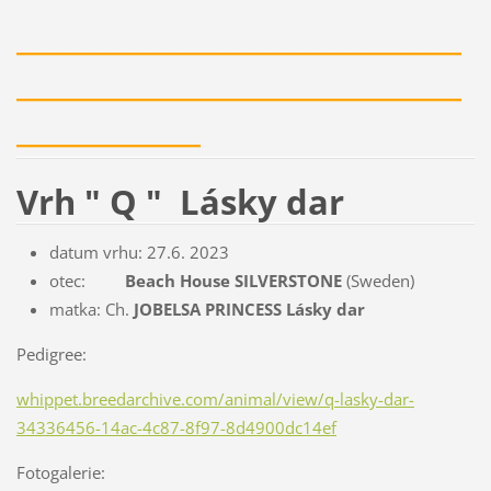
_____________________________
_____________________________
____________
Vrh " Q " Lásky dar
datum vrhu: 27.6. 2023
otec:
Beach House SILVERSTONE
(Sweden)
matka: Ch.
JOBELSA PRINCESS Lásky dar
Pedigree:
whippet.breedarchive.com/animal/view/q-lasky-dar-
34336456-14ac-4c87-8f97-8d4900dc14ef
Fotogalerie: