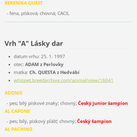
BERENIKA QUEST
- fena, písková; chovná; CACIL
Vrh "A" Lásky dar
datum vrhu: 25. 1. 1997
otec:
ADAM z Perlovky
matka:
Ch. QUESTA z Hedvábí
whippet.breedarchive.com/animal/view/16041
ADONIS
- pes; bílý pískové znaky; chovný;
Český junior šampion
AL CAPONE
- pes; bílý, pískový plášť; chovný;
Český šampion
AL PACHINO