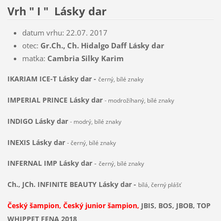
Vrh " I " Lásky dar
datum vrhu: 22.07. 2017
otec:
Gr.Ch., Ch. Hidalgo Daff Lásky dar
matka:
Cambria Silky Karim
IKARIAM ICE-T
Lásky dar -
černý, bílé znaky
IMPERIAL PRINCE
Lásky dar
- modrožíhaný, bílé znaky
INDIGO
Lásky dar
- modrý, bílé znaky
INEXIS
Lásky dar
- černý, bílé znaky
INFERNAL IMP
Lásky dar
-
černý, bílé znaky
Ch., JCh. INFINITE BEAUTY Lásky dar -
bílá, černý plášť
Český šampion, Český junior šampion,
JBIS, BOS, JBOB, TOP
WHIPPET FENA 2018