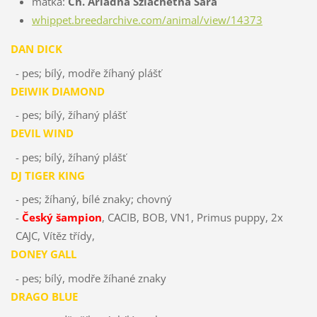
matka:
Ch. Ariadna Szlachetna Sara
whippet.breedarchive.com/animal/view/14373
DAN DICK
- pes; bílý, modře žíhaný plášť
DEIWIK DIAMOND
- pes; bílý, žíhaný plášť
DEVIL WIND
- pes; bílý, žíhaný plášť
DJ TIGER KING
- pes; žíhaný, bílé znaky; chovný
-
Český šampion
, CACIB, BOB, VN1, Primus puppy, 2x
CAJC, Vítěz třídy,
DONEY GALL
- pes; bílý, modře žíhané znaky
DRAGO BLUE