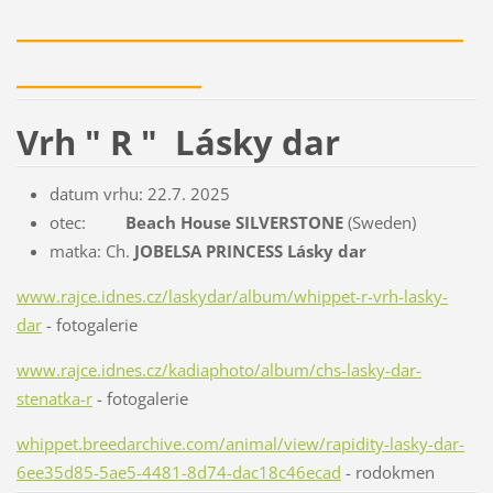
_____________________________
____________
Vrh " R " Lásky dar
datum vrhu: 22.7. 2025
otec:
Beach House SILVERSTONE
(Sweden)
matka: Ch.
JOBELSA PRINCESS Lásky dar
www.rajce.idnes.cz/laskydar/album/whippet-r-vrh-lasky-
dar
- fotogalerie
www.rajce.idnes.cz/kadiaphoto/album/chs-lasky-dar-
stenatka-r
- fotogalerie
whippet.breedarchive.com/animal/view/rapidity-lasky-dar-
6ee35d85-5ae5-4481-8d74-dac18c46ecad
- rodokmen