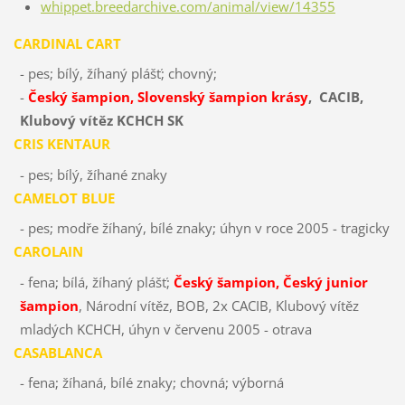
whippet.breedarchive.com/animal/view/14355
CARDINAL CART
- pes; bílý, žíhaný plášť; chovný;
-
Český šampion, Slovenský šampion krásy
, CACIB,
Klubový vítěz KCHCH SK
CRIS KENTAUR
- pes; bílý, žíhané znaky
CAMELOT BLUE
- pes; modře žíhaný, bílé znaky; úhyn v roce 2005 - tragicky
CAROLAIN
- fena; bílá, žíhaný plášť;
Český šampion, Český junior
šampion
, Národní vítěz, BOB, 2x CACIB, Klubový vítěz
mladých KCHCH, úhyn v červenu 2005 - otrava
CASABLANCA
- fena; žíhaná, bílé znaky; chovná; výborná