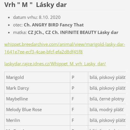
Vrh " M " Lásky dar
datum vrhu: 8.10. 2020
otec:
Ch. ANGRY BIRD Fancy That
matka:
CZ JCh., CZ Ch. INFINITE BEAUTY Lásky dar
whippet.breedarchive.com/animal/view/marigold-lasky-dar-
1641e7ee-ecf3-4cae-bfcf-efa2d8df45f8
laskydar.rajce.idnes.cz/Whippet_M_vrh_Lasky_dar/
Marigold
P
bílá, pískový plášť
Mark Darcy
P
bílá, pískový plášť
Maybelline
F
bílá, černé plotny
Melody Blue Rose
F
bílá, modrý plášť
Merilin
F
bílá, pískový plášť