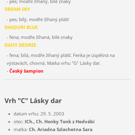
- pes; modře žíhaný, bílé znaky
DREAM SKY
- pes; bílý, modře žíhaný plášť
DAIQUIRI BLUE
- fena; modře žíhaná, bílé znaky
DAISY DESIREE
- fena; bílá, modře žíhaný plášť. Fenka je úspěšná na
výstavách, chovná. Matka vrhu "G" Lásky dar.
-
Český šampion
Vrh "C" Lásky dar
datum vrhu: 29. 5. 2003
otec:
ICh., Ch. Honky Tonk z Hedvábí
matka:
Ch. Ariadna Szlachetna Sara