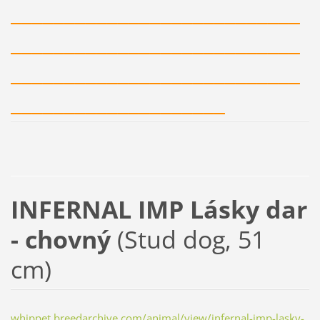
___________________________
___________________________
___________________________
____________________
INFERNAL IMP Lásky dar
- chovný
(
Stud dog, 51
cm)
whippet.breedarchive.com/animal/view/infernal-imp-lasky-