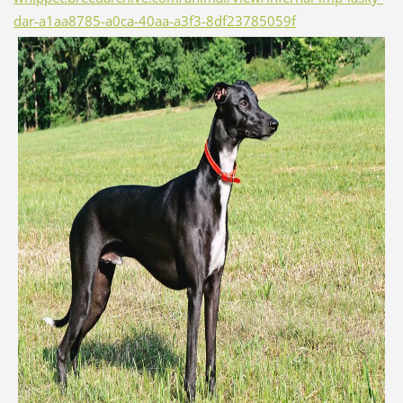
dar-a1aa8785-a0ca-40aa-a3f3-8df23785059f