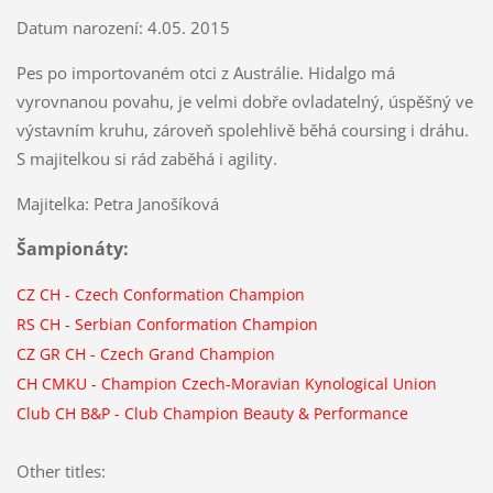
Datum narození: 4.05. 2015
Pes po importovaném otci z Austrálie. Hidalgo má
vyrovnanou povahu, je velmi dobře ovladatelný, úspěšný ve
výstavním kruhu, zároveň spolehlivě běhá coursing i dráhu.
S majitelkou si rád zaběhá i agility.
Majitelka: Petra Janošíková
Šampionáty:
CZ CH
-
Czech Conformation Champion
RS CH
-
Serbian Conformation Champion
CZ GR CH
-
Czech Grand Champion
CH CMKU
-
Champion Czech-Moravian Kynological Union
Club CH B&P
-
Club Champion Beauty & Performance
Other titles: