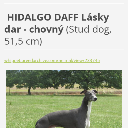
HIDALGO DAFF Lásky
dar - chovný
(
Stud dog,
51,5 cm)
whippet.breedarchive.com/animal/view/233745