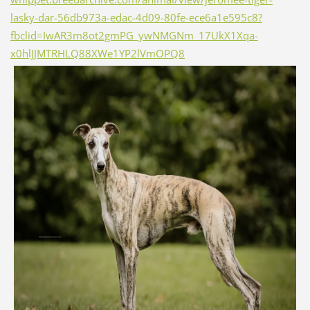
lasky-dar-56db973a-edac-4d09-80fe-ece6a1e595c8?
fbclid=IwAR3m8ot2gmPG_ywNMGNm_17UkX1Xqa-
x0hlJJMTRHLQ88XWe1YP2lVmOPQ8