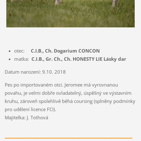
otec:
C.I.B., Ch. Dogarium CONCON
matka:
C.I.B., Gr. Ch., Ch. HONESTY LIE Lásky dar
Datum narození: 9.10. 2018
Pes po importovaném otci. Jeromee má vyrovnanou
povahu, je velmi dobře ovladatelný, úspěšný ve výstavním
kruhu, zároveň spolehlivě běhá coursing (splněny podmínky
pro udělení licence FCI).
Majitelka: J. Tothová
___________________________