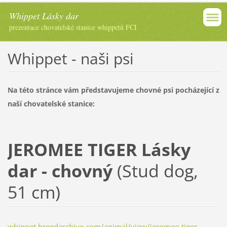
Whippet Lásky dar
prezentace chovatelské stanice whippetů FCI
Whippet - naši psi
Na této stránce vám představujeme chovné psi pocházející z
naší chovatelské stanice:
JEROMEE TIGER Lásky
dar - chovný
(
Stud dog,
51 cm)
whippet.breedarchive.com/animal/view/jeromee-tiger-