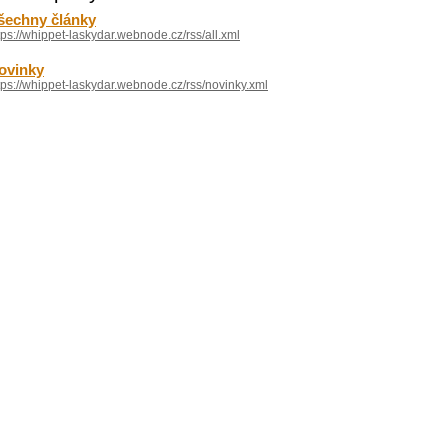
šechny články
tps://whippet-laskydar.webnode.cz/rss/all.xml
ovinky
tps://whippet-laskydar.webnode.cz/rss/novinky.xml