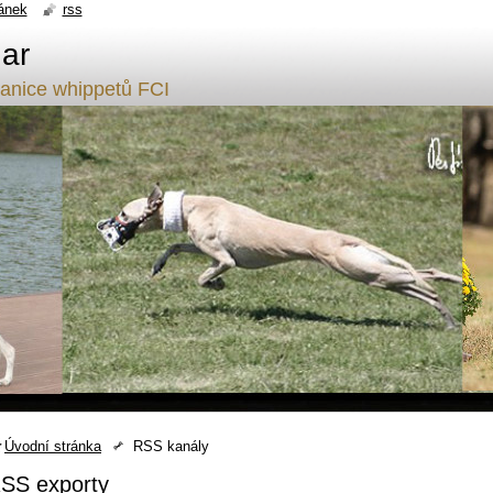
ánek
rss
ar
tanice whippetů FCI
Úvodní stránka
RSS kanály
SS exporty