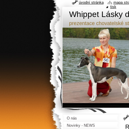
úvodní stránka
mapa str
tisk
Whippet Lásky d
prezentace chovatelské s
O nás
Novinky - NEWS
R