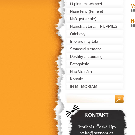
O plemeni whippet
V
ht
Naše feny (female)
Naši psi (male)
N
ht
Nabídka štěňat - PUPPIES
FOR SALE
Odchovy
Info pro majitele
Standard plemene
Dostihy a coursing
Fotogalerie
Napište nám
Kontakt
IN MEMORIAM
KONTAKT
Jestřebí u České Lípy
vefro@se
znam.cz