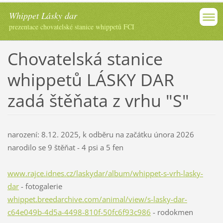
Whippet Lásky dar
prezentace chovatelské stanice whippetů FCI
Chovatelská stanice
whippetů LÁSKY DAR
zadá štěňata z vrhu "S"
narození: 8.12. 2025, k odběru na začátku února 2026
narodilo se 9 štěňat - 4 psi a 5 fen
www.rajce.idnes.cz/laskydar/album/whippet-s-vrh-lasky-
dar
- fotogalerie
whippet.breedarchive.com/animal/view/s-lasky-dar-
c64e049b-4d5a-4498-810f-50fc6f93c986
- rodokmen