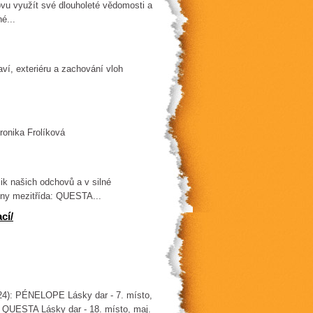
ovu využít své dlouholeté vědomosti a
é...
ví, exteriéru a zachování vloh
onika Frolíková
ik našich odchovů a v silné
Feny mezitřída: QUESTA...
cí/
 24): PÉNELOPE Lásky dar - 7. místo,
á QUESTA Lásky dar - 18. místo, maj.