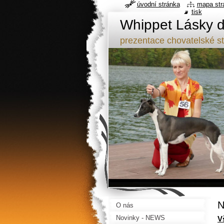
úvodní stránka
mapa str
tisk
Whippet Lásky d
prezentace chovatelské s
N
O nás
Novinky - NEWS
V