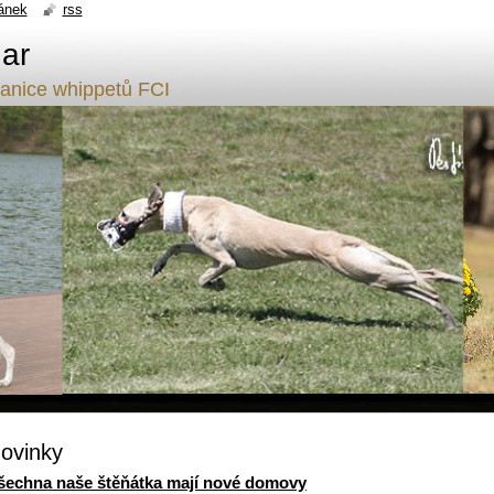
ánek
rss
ar
tanice whippetů FCI
ovinky
šechna naše štěňátka mají nové domovy