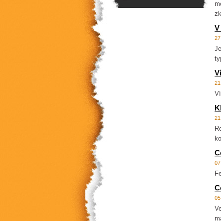
mo
zk
V
27
Je
ty
V
21
Ví
K
21
Ro
ko
C
07
Fe
C
05
Ve
ma