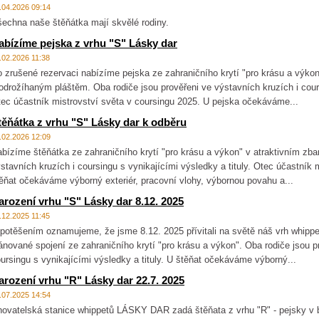
.04.2026 09:14
echna naše štěňátka mají skvělé rodiny.
abízíme pejska z vrhu "S" Lásky dar
.02.2026 11:38
 zrušené rezervaci nabízíme pejska ze zahraničního krytí "pro krásu a výkon"
drožíhaným pláštěm. Oba rodiče jsou prověřeni ve výstavních kruzích i coursi
ec účastník mistrovství světa v coursingu 2025. U pejska očekáváme...
těňátka z vrhu "S" Lásky dar k odběru
.02.2026 12:09
bízíme štěňátka ze zahraničního krytí "pro krásu a výkon" v atraktivním zba
stavních kruzích i coursingu s vynikajícími výsledky a tituly. Otec účastník 
ěňat očekáváme výborný exteriér, pracovní vlohy, výbornou povahu a...
arození vrhu "S" Lásky dar 8.12. 2025
.12.2025 11:45
potěšením oznamujeme, že jsme 8.12. 2025 přívitali na světě náš vrh whippe
ánované spojení ze zahraničního krytí "pro krásu a výkon". Oba rodiče jsou p
ursingu s vynikajícími výsledky a tituly. U štěňat očekáváme výborný...
arození vrhu "R" Lásky dar 22.7. 2025
.07.2025 14:54
ovatelská stanice whippetů LÁSKY DAR zadá štěňata z vrhu "R" - pejsky v ba