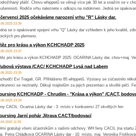
drožíhaný plášť. Chovu whippetů se věnuji více jak 30 let a snažím se v ch
ušennosti. Rodiče vrhu naleznete v odkazu na rodokmen. Jedná se opakovan
 červenci 2025 očekáváme narození vrhu "R" Lásky dar.
.06.2025 23:39
dná se o opakované spojení vrhu "Q" Lásky dar vzhledem k jeho kvalitě, zdra
pických pro plemeno.
ítěz pro krásu a výkon KCHCHADP 2025
.06.2025 23:37
těz pro krásu a výkon KCHCHADP 2025: OCARINA Lásky dar, chov+maj. Ver
lubová výstava /CAC/ KCHCHADP Lysá nad Labem
.06.2025 23:35
zhodčí Evi Tragali, GR. Přihlášeno 85 whippetů. Výstavy se zúčastnilo někol
nkurenci se neztratily. Děkuji majitelům za jejich prezentaci a skvělé péči. 
oursing KCHCHADP - Chrudim - "Krása a výkon" /CACT, bodova
.06.2025 23:34
ny CACIL: Ocarina Lásky dar - 3. místo v konkurenci 27 skvělých fen
oursing Jarní pohár Jítrava CACT/bodovací
.04.2025 11:55
lmi gratuluji všem účastníkům s našimi odchovy. WH feny CACIL (na startu
j. Petra Chládková OCARINA Lásky dar - 10. místo, maj. Veronika Frolíkov