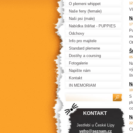
12
O plemeni whippet
Vš
Naše feny (female)
N
Naši psi (male)
17
Nabídka štěňat - PUPPIES
Po
FOR SALE
Odchovy
mo
Info pro majitele
Ot
Standard plemene
Š
Dostihy a coursing
05
Fotogalerie
Na
vý
Napište nám
št
Kontakt
N
IN MEMORIAM
10
S 
pl
co
KONTAKT
N
22
Jestřebí u České Lípy
Ch
vefro@se
znam.cz