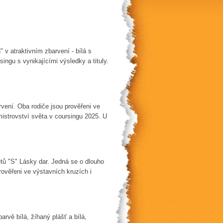
 v atraktivním zbarvení - bílá s
ngu s vynikajícími výsledky a tituly.
rvení. Oba rodiče jsou prověřeni ve
mistrovství světa v coursingu 2025. U
tů "S" Lásky dar. Jedná se o dlouho
rověřeni ve výstavních kruzích i
rvě bílá, žíhaný plášť a bílá,