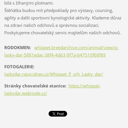
bílá s žíhanými plotnami.
Štěňátka budou mít předpoklady pro výstavy, coursing,
agility a další sportovní kynologické aktivity. Klademe důraz
na zdraví našich odchovů a správnou socializaci.
Poskytujeme chovatelský servis majitelům našich odchovů.
RODOKMEN:
whippet.breedarchive.com/animal/view/p-
lasky-dar-5881edac-38f4-4d63-9f7a-b47510f68f89
FOTOGALERIE:
laskydar.rajce.idnes.cz/Whippet_P_vrh_Lasky_dar/
Stránky chovatelské stanice:
https://whippet-
laskydar.webnode.cz/