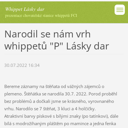
Whippet Lásky dar
prezentace chovatelské stanice whippetů FCI
Narodil se nám vrh
whippetů "P" Lásky dar
30.07.2022 16:34
Bereme záznamy na štěňata od vážných zájemců o
plemeno. Štěňátka se narodila 30.7. 2022. Porod proběhl
bez problémů a dočkali jsme se krásného, vyrovnaného
vrhu. Narodilo se 7 štěňat, 3 kluci a 4 holčičky.
Atraktivní barvy pískové s bílými znaky (po tatínkovi), dále
bílá s modrožíhaným pláštěm po mamince a jedna fenka